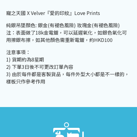
寵之天國 X Velver『愛的印紋』Love Prints
純銀吊墜顏色: 銀金(有褪色風險) 玫瑰金(有褪色風險)
注：表面做了18k金電鍍，可以延遲氧化，如銀色氧化可
用擦銀布擦，如其他顏色需重新電鍍，約HKD100
注意事項：
1) 貨期約為8星期
2) 下單3日後不可更改訂單內容
3) 由於每件都是客製貨品，每件外型大小都是不一樣的，
樣板只作參考作用