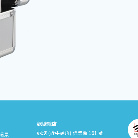
觀塘總店
觀塘 (近牛頭角) 偉業街 161 號
遠景