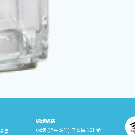
觀塘總店
觀塘 (近牛頭角) 偉業街 161 號
遠景