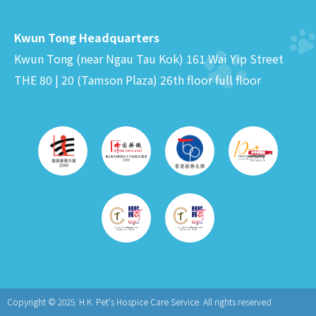
Kwun Tong Headquarters
Kwun Tong (near Ngau Tau Kok) 161 Wai Yip Street
THE 80 | 20 (Tamson Plaza) 26th floor full floor
Copyright © 2025.
H.K. Pet's Hospice Care Service. All rights reserved