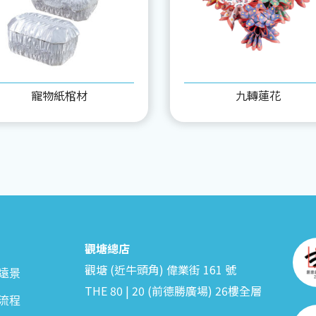
寵物紙棺材
九轉蓮花
觀塘總店
觀塘 (近牛頭角) 偉業街 161 號
遠景
THE 80 | 20 (前德勝廣場) 26樓全層
流程