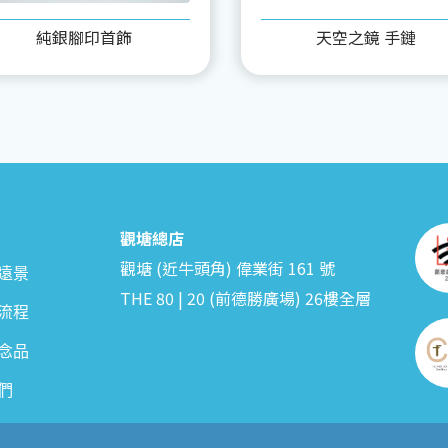
純銀腳印首飾
天空之鏡 手鏈
觀塘總店
觀塘 (近牛頭角) 偉業街 161 號
遠景
THE 80 | 20 (前德勝廣場) 26樓全層
流程
念品
們