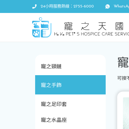
24小時服務熱線：2755-6000
WhatsA
寵
寵之頸鏈
可按
寵之手飾
寵之足印套
寵之水晶座